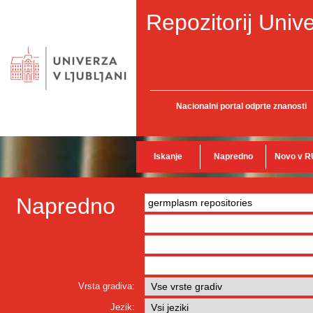
Repozitorij Unive
Nacionalni portal odprte znanosti
Iskanje
Napredno
Novo v R
Napredno
Vrsta gradiva:
Jezik: