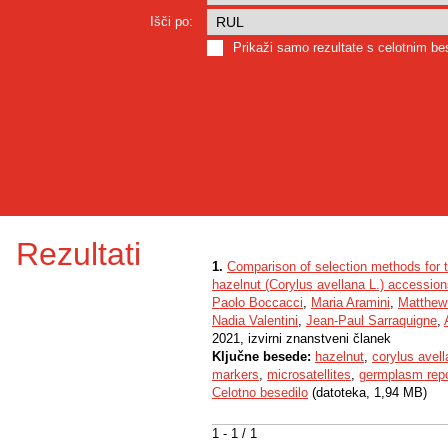
Išči po:
Prikaži samo rezultate s celotnim b
Rezultati
1.
Comparison of selection methods for t
hazelnut (Corylus avellana L.) accessio
Paolo Boccacci
,
Maria Aramini
,
Matthew
Nadia Valentini
,
Jean-Paul Sarraquigne
,
2021, izvirni znanstveni članek
Ključne besede:
hazelnut
,
corylus avel
markers
,
microsatellites
,
germplasm repo
Celotno besedilo
(datoteka, 1,94 MB)
1 - 1 / 1