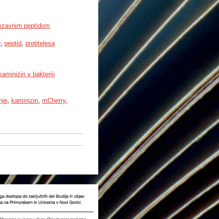
vezavnim peptidom
D
,
peptid
,
protitelesa
minizin v bakteriji
nje
,
kaminizin
,
mCherry
,