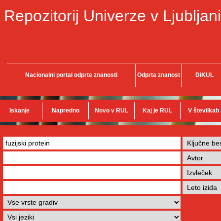
Repozitorij Univerze v Ljubljani
Nacionalni portal odprte znanosti
Odprta znanost
DiKUL
Iskanje
Napredno
Novo v RUL
Kaj je RUL
V številkah