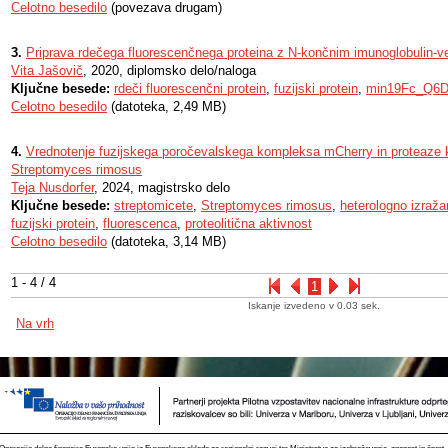
Celotno besedilo
(povezava drugam)
3.
Priprava rdečega fluorescenčnega proteina z N-končnim imunoglobulin-
Vita Jašovič
, 2020, diplomsko delo/naloga
Ključne besede:
rdeči fluorescenčni protein
,
fuzijski protein
,
min19Fc_Q6
Celotno besedilo
(datoteka, 2,49 MB)
4.
Vrednotenje fuzijskega poročevalskega kompleksa mCherry in proteaze ka
Streptomyces rimosus
Teja Nusdorfer
, 2024, magistrsko delo
Ključne besede:
streptomicete
,
Streptomyces rimosus
,
heterologno izraža
fuzijski protein
,
fluorescenca
,
proteolitična aktivnost
Celotno besedilo
(datoteka, 3,14 MB)
1 - 4 / 4
1
Iskanje izvedeno v 0.03 sek.
Na vrh