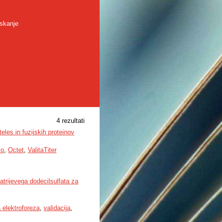
skanje
4 rezultati
les in fuzijskih proteinov
lo
,
Octet
,
ValitaTiter
atrijevega dodecilsulfata za
 elektroforeza
,
validacija
,