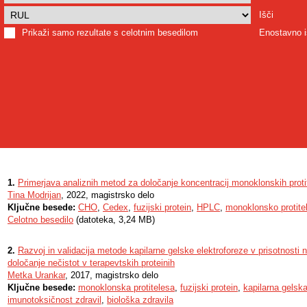
Išči
Prikaži samo rezultate s celotnim besedilom
Enostavno i
1.
Primerjava analiznih metod za določanje koncentracij monoklonskih protite
Tina Modrijan
, 2022, magistrsko delo
Ključne besede:
CHO
,
Cedex
,
fuzijski protein
,
HPLC
,
monoklonsko protite
Celotno besedilo
(datoteka, 3,24 MB)
2.
Razvoj in validacija metode kapilarne gelske elektroforeze v prisotnosti n
določanje nečistot v terapevtskih proteinih
Metka Urankar
, 2017, magistrsko delo
Ključne besede:
monoklonska protitelesa
,
fuzijski protein
,
kapilarna gelska
imunotoksičnost zdravil
,
biološka zdravila