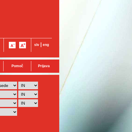
|
slv
eng
Pomoč
Prijava