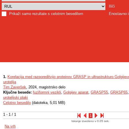
Išči
Prikaži samo rezultate s celotnim besedilom
Enostavno i
1.
Korelacija med razporeditvijo proteinov GRASP in ultrastrukturo Golgij
urotelija
Tim Zaveršek
, 2024, magistrsko delo
Ključne besede:
fuziformni vezikli
,
Golgijev aparat
,
GRASP55
,
GRASP65
urotelijski plaki
Celotno besedilo
(datoteka, 5,01 MB)
1 - 1 / 1
1
Iskanje izvedeno v 0.05 sek.
Na vrh