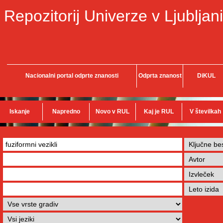
Repozitorij Univerze v Ljubljani
Nacionalni portal odprte znanosti
Odprta znanost
DiKUL
Iskanje
Napredno
Novo v RUL
Kaj je RUL
V številkah