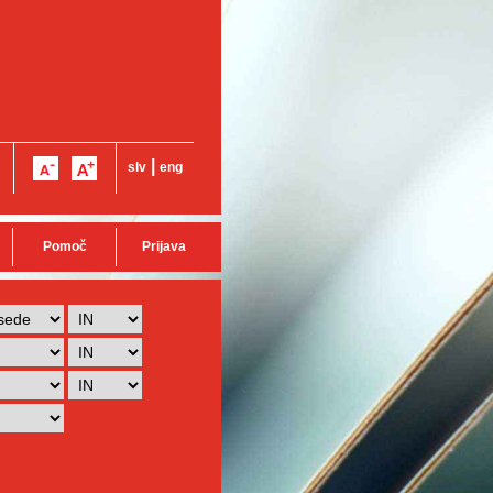
|
slv
eng
Pomoč
Prijava