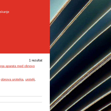
skanje
1 rezultat
evega aparata med obnovo
,
obnova urotelija
,
urotelij
,