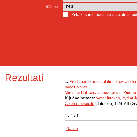
Išči po:
Prikaži samo rezultate s celotnim b
Rezultati
1.
Prediction of recirculation flow rate f
power plants
Miroslav Halilovič
,
Janez Urevc
,
Pino K
Ključne besede:
water intakes
,
hydrauli
Celotno besedilo
(datoteka, 1,29 MB) Gr
1 - 1 / 1
Na vrh