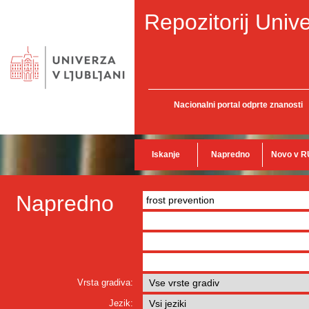
Repozitorij Unive
Nacionalni portal odprte znanosti
Iskanje
Napredno
Novo v R
Napredno
Vrsta gradiva:
Jezik: