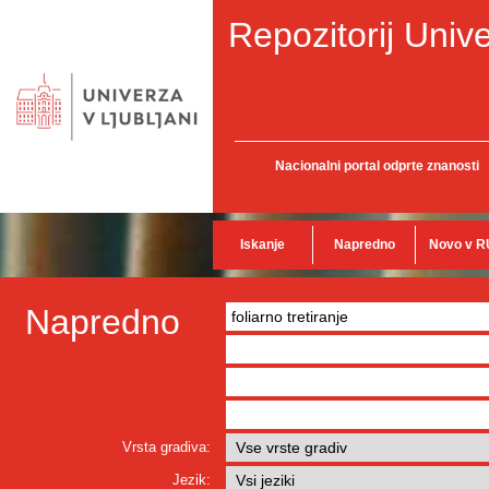
Repozitorij Unive
Nacionalni portal odprte znanosti
Iskanje
Napredno
Novo v R
Napredno
Vrsta gradiva:
Jezik: