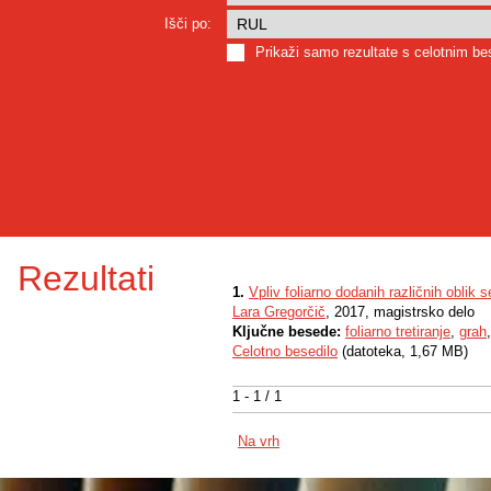
Išči po:
Prikaži samo rezultate s celotnim b
Rezultati
1.
Vpliv foliarno dodanih različnih oblik 
Lara Gregorčič
, 2017, magistrsko delo
Ključne besede:
foliarno tretiranje
,
grah
Celotno besedilo
(datoteka, 1,67 MB)
1 - 1 / 1
Na vrh