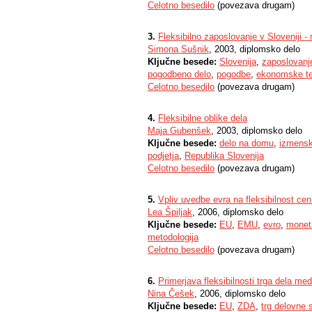
Celotno besedilo
(povezava drugam)
3.
Fleksibilno zaposlovanje v Sloveniji -
Simona Sušnik
, 2003, diplomsko delo
Ključne besede:
Slovenija
,
zaposlovanj
pogodbeno delo
,
pogodbe
,
ekonomske te
Celotno besedilo
(povezava drugam)
4.
Fleksibilne oblike dela
Maja Gubenšek
, 2003, diplomsko delo
Ključne besede:
delo na domu
,
izmensk
podjetja
,
Republika Slovenija
Celotno besedilo
(povezava drugam)
5.
Vpliv uvedbe evra na fleksibilnost ce
Lea Špiljak
, 2006, diplomsko delo
Ključne besede:
EU
,
EMU
,
evro
,
moneta
metodologija
Celotno besedilo
(povezava drugam)
6.
Primerjava fleksibilnosti trga dela m
Nina Češek
, 2006, diplomsko delo
Ključne besede:
EU
,
ZDA
,
trg delovne s