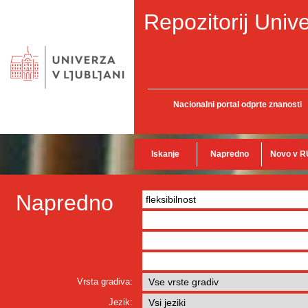
Repozitorij Unive
Nacionalni portal odprte znanosti
Iskanje
Napredno
Novo v R
Napredno
Vrsta gradiva:
Jezik: