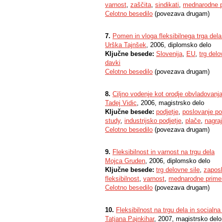
varnost
,
zaščita
,
sindikati
,
mednarodne p
Celotno besedilo
(povezava drugam)
7.
Pomen in vloga fleksibilnega trga de
Urška Tajnšek
, 2006, diplomsko delo
Ključne besede:
Slovenija
,
EU
,
trg delo
davki
Celotno besedilo
(povezava drugam)
8.
Ciljno vodenje kot orodje obvladovanj
Tadej Vidic
, 2006, magistrsko delo
Ključne besede:
podjetje
,
poslovanje po
study
,
industrijsko podjetje
,
plače
,
nagra
Celotno besedilo
(povezava drugam)
9.
Fleksibilnost in varnost na trgu dela
Mojca Gruden
, 2006, diplomsko delo
Ključne besede:
trg delovne sile
,
zapos
fleksibilnost
,
varnost
,
mednarodne prime
Celotno besedilo
(povezava drugam)
10.
Fleksibilnost na trgu dela in socialn
Tatjana Pajnkihar
, 2007, magistrsko delo