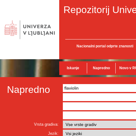
Repozitorij Unive
Nacionalni portal odprte znanosti
Iskanje
Napredno
Novo v R
Napredno
Vrsta gradiva:
Jezik: