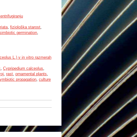
entrifugiranju
triata
,
fiziološka starost
,
simbiotic germination
,
ceolus L.) v in vitro razmerah
c
,
Cypripedium calceolus
,
voj
,
rast
,
ornamental plants
,
ymbiotic propagation
,
culture