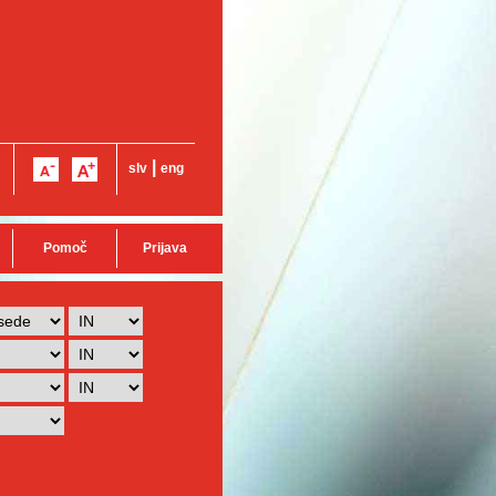
|
slv
eng
Pomoč
Prijava