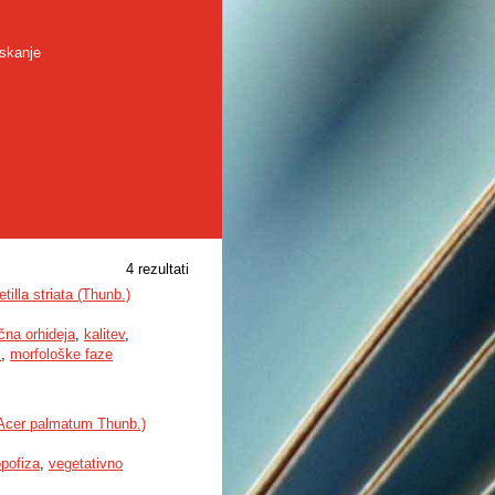
skanje
4 rezultati
illa striata (Thunb.)
ična orhideja
,
kalitev
,
k
,
morfološke faze
in Acer palmatum Thunb.)
opofiza
,
vegetativno