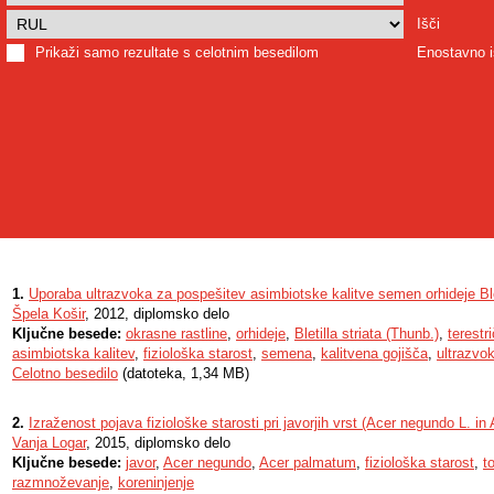
Išči
Prikaži samo rezultate s celotnim besedilom
Enostavno i
1.
Uporaba ultrazvoka za pospešitev asimbiotske kalitve semen orhideje Blet
Špela Košir
, 2012, diplomsko delo
Ključne besede:
okrasne rastline
,
orhideje
,
Bletilla striata (Thunb.)
,
terestr
asimbiotska kalitev
,
fiziološka starost
,
semena
,
kalitvena gojišča
,
ultrazvo
Celotno besedilo
(datoteka, 1,34 MB)
2.
Izraženost pojava fiziološke starosti pri javorjih vrst (Acer negundo L. 
Vanja Logar
, 2015, diplomsko delo
Ključne besede:
javor
,
Acer negundo
,
Acer palmatum
,
fiziološka starost
,
t
razmnoževanje
,
koreninjenje