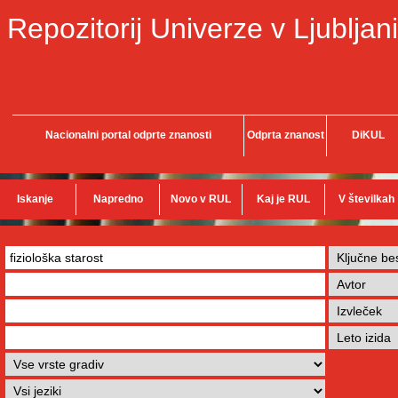
Repozitorij Univerze v Ljubljani
Nacionalni portal odprte znanosti
Odprta znanost
DiKUL
Iskanje
Napredno
Novo v RUL
Kaj je RUL
V številkah