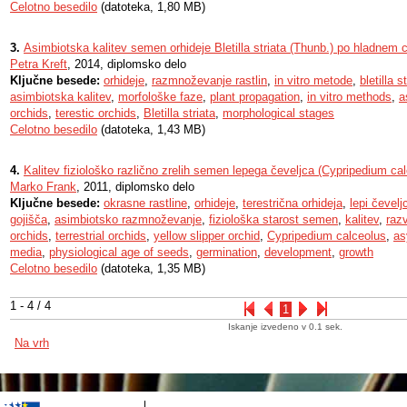
Celotno besedilo
(datoteka, 1,80 MB)
3.
Asimbiotska kalitev semen orhideje Bletilla striata (Thunb.) po hladnem c
Petra Kreft
, 2014, diplomsko delo
Ključne besede:
orhideje
,
razmnoževanje rastlin
,
in vitro metode
,
bletilla s
asimbiotska kalitev
,
morfološke faze
,
plant propagation
,
in vitro methods
,
a
orchids
,
terestic orchids
,
Bletilla striata
,
morphological stages
Celotno besedilo
(datoteka, 1,43 MB)
4.
Kalitev fiziološko različno zrelih semen lepega čeveljca (Cypripedium cal
Marko Frank
, 2011, diplomsko delo
Ključne besede:
okrasne rastline
,
orhideje
,
terestrična orhideja
,
lepi čevelj
gojišča
,
asimbiotsko razmnoževanje
,
fiziološka starost semen
,
kalitev
,
raz
orchids
,
terrestrial orchids
,
yellow slipper orchid
,
Cypripedium calceolus
,
as
media
,
physiological age of seeds
,
germination
,
development
,
growth
Celotno besedilo
(datoteka, 1,35 MB)
1 - 4 / 4
1
Iskanje izvedeno v 0.1 sek.
Na vrh