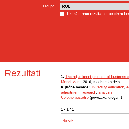
Išči po:
Prikaži samo rezultate s celotnim b
Rezultati
1.
The adjustment process of business 
Mendi Marc
, 2016, magistrsko delo
Ključne besede:
university education
,
e
adjustment
,
research
,
analysis
Celotno besedilo
(povezava drugam)
1 - 1 / 1
Na vrh