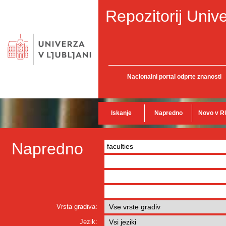
Repozitorij Unive
Nacionalni portal odprte znanosti
Iskanje
Napredno
Novo v R
Napredno
Vrsta gradiva:
Jezik: