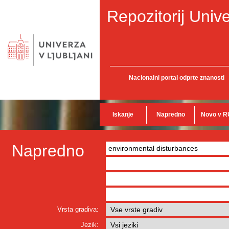
Repozitorij Unive
Nacionalni portal odprte znanosti
Iskanje
Napredno
Novo v R
Napredno
Vrsta gradiva:
Jezik: