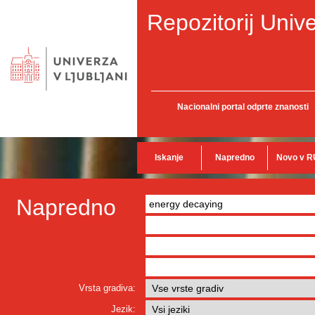
Repozitorij Unive
Nacionalni portal odprte znanosti
Iskanje
Napredno
Novo v R
Napredno
Vrsta gradiva:
Jezik: