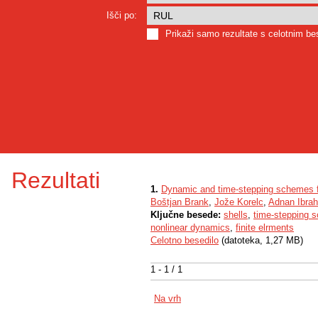
Išči po:
Prikaži samo rezultate s celotnim b
Rezultati
1.
Dynamic and time-stepping schemes for
Boštjan Brank
,
Jože Korelc
,
Adnan Ibra
Ključne besede:
shells
,
time-stepping 
nonlinear dynamics
,
finite elrments
Celotno besedilo
(datoteka, 1,27 MB)
1 - 1 / 1
Na vrh