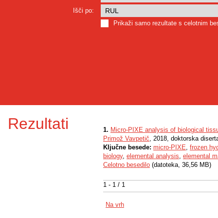
Išči po:
Prikaži samo rezultate s celotnim b
Rezultati
1.
Micro-PIXE analysis of biological tiss
Primož Vavpetič
, 2018, doktorska disert
Ključne besede:
micro-PIXE
,
frozen hy
biology
,
elemental analysis
,
elemental m
Celotno besedilo
(datoteka, 36,56 MB)
1 - 1 / 1
Na vrh