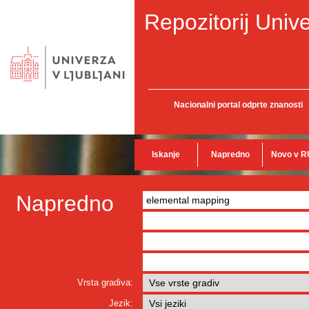
Repozitorij Unive
Nacionalni portal odprte znanosti
Iskanje
Napredno
Novo v R
Napredno
Vrsta gradiva:
Jezik: