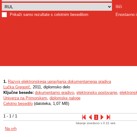
Išči
Prikaži samo rezultate s celotnim besedilom
Enostavno i
1.
Razvoj elektronskega upravljanja dokumentarnega gradiva
Lučka Gregorič
, 2011, diplomsko delo
Ključne besede:
dokumentarno gradivo
,
elektronsko poslovanje
,
elektrons
Univerza na Primorskem
,
diplomske naloge
Celotno besedilo
(datoteka, 1,07 MB)
1 - 1 / 1
1
Iskanje izvedeno v 0.31 sek.
Na vrh