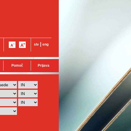
|
slv
eng
Pomoč
Prijava