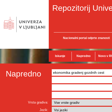
Repozitorij Unive
Nacionalni portal odprte znanosti
Iskanje
Napredno
Novo v R
Napredno
Vrsta gradiva:
Jezik: