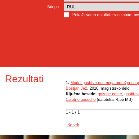
Išči po:
Prikaži samo rezultate s celotnim b
Rezultati
1.
Model gostitve cestnega omrežja na 
Boštjan Jež
, 2016, magistrsko delo
Ključne besede:
gozdne ceste
,
gostite
Celotno besedilo
(datoteka, 4,56 MB)
1 - 1 / 1
Na vrh