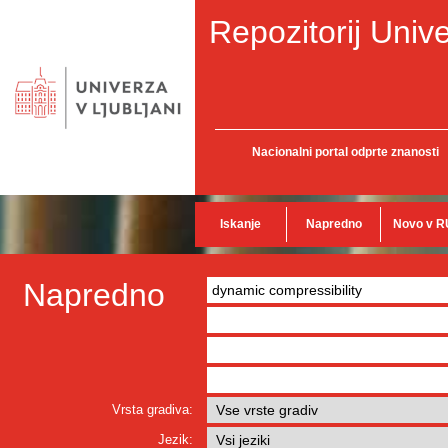
Repozitorij Unive
Nacionalni portal odprte znanosti
Iskanje
Napredno
Novo v R
Napredno
Vrsta gradiva:
Jezik: