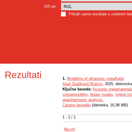
Išči po:
Prikaži samo rezultate s celotnim b
Rezultati
1.
Modelling of ultrasonic metafluids
Aljaž Draškovič-Bračun
, 2025, doktorska
Ključne besede:
Acoustic metamaterial
compressibility
,
floppy modes
,
hybrid mo
quasiharmonic analysis.
Celotno besedilo
(datoteka, 16,98 MB)
1 - 1 / 1
Na vrh