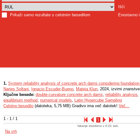
Išči
Prikaži samo rezultate s celotnim besedilom
Enostavno i
1.
System reliability analysis of concrete arch dams considering foundat
Narjes Soltani
,
Ignacio Escuder-Bueno
,
Mateja Klun
, 2024, izvirni znanstve
Ključne besede:
double-curvature concrete arch dams
,
reliability analysis
,
equilibrium method
,
numerical models
,
Latin Hypercube Sampling
Celotno besedilo
(datoteka, 5,75 MB) Gradivo ima več datotek!
Več...
1 - 1 / 1
1
Iskanje izvedeno v 0.01 sek.
Na vrh