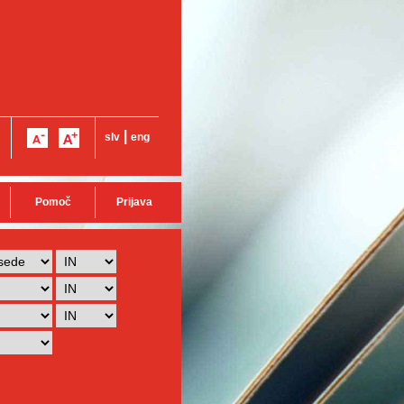
|
slv
eng
Pomoč
Prijava