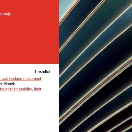
skanje
1 rezultat
ion rock wedges movement
ni članek
foundation stability
,
limit