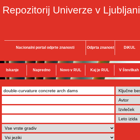
Repozitorij Univerze v Ljubljani
Nacionalni portal odprte znanosti
Odprta znanost
DiKUL
Iskanje
Napredno
Novo v RUL
Kaj je RUL
V številkah