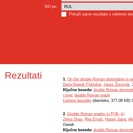
Išči po:
Prikaži samo rezultate s celotnim b
Rezultati
1.
On the double Roman domination in ge
Darja Rupnik Poklukar
,
Janez Žerovnik
,
Ključne besede:
double Roman dominat
cover
,
double Roman graph
Celotno besedilo
(datoteka, 377,08 KB) 
2.
Double Roman graphs in P(3k, k)
Zehui Shao
,
Rija Erveš
,
Huiqin Jiang
,
Al
članek
Ključne besede:
double Roman dominat