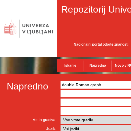
Repozitorij Unive
Nacionalni portal odprte znanosti
Iskanje
Napredno
Novo v R
Napredno
Vrsta gradiva:
Jezik: