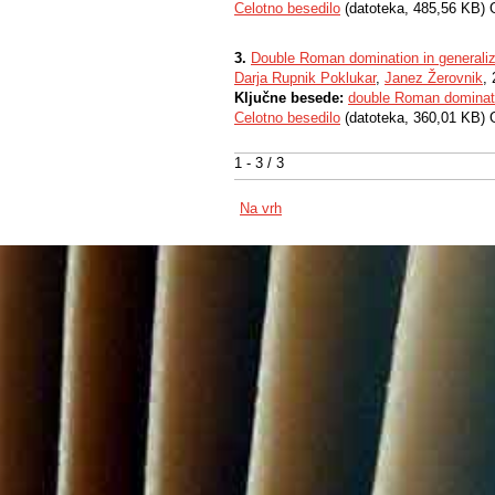
Celotno besedilo
(datoteka, 485,56 KB) 
3.
Double Roman domination in generaliz
Darja Rupnik Poklukar
,
Janez Žerovnik
,
Ključne besede:
double Roman dominat
Celotno besedilo
(datoteka, 360,01 KB) 
1 - 3 / 3
Na vrh