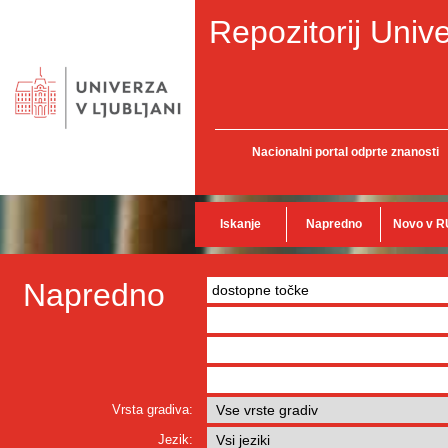
Repozitorij Unive
Nacionalni portal odprte znanosti
Iskanje
Napredno
Novo v R
Napredno
Vrsta gradiva:
Jezik: