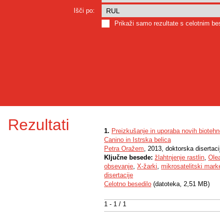
Išči po:
Prikaži samo rezultate s celotnim b
Rezultati
1.
Preizkušanje in uporaba novih biotehno
Canino in Istrska belica
Petra Oražem
, 2013, doktorska disertaci
Ključne besede:
žlahtnjenje rastlin
,
Ole
obsevanje
,
X-žarki
,
mikrosatelitski marke
disertacije
Celotno besedilo
(datoteka, 2,51 MB)
1 - 1 / 1