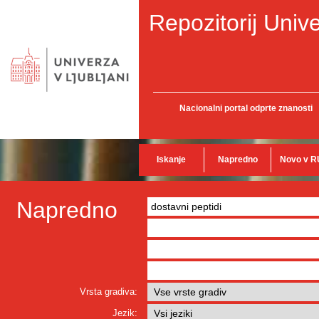
Repozitorij Unive
Nacionalni portal odprte znanosti
Iskanje
Napredno
Novo v R
Napredno
Vrsta gradiva:
Jezik: