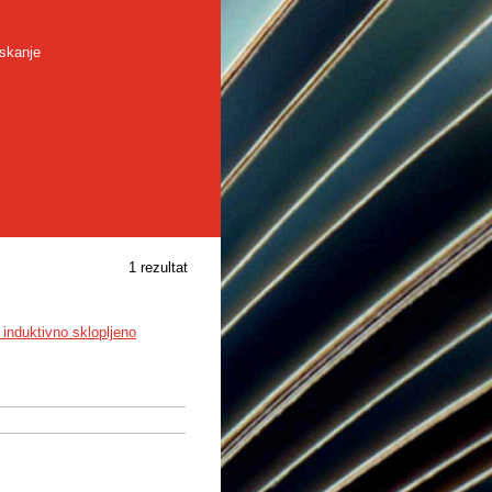
skanje
1 rezultat
induktivno sklopljeno