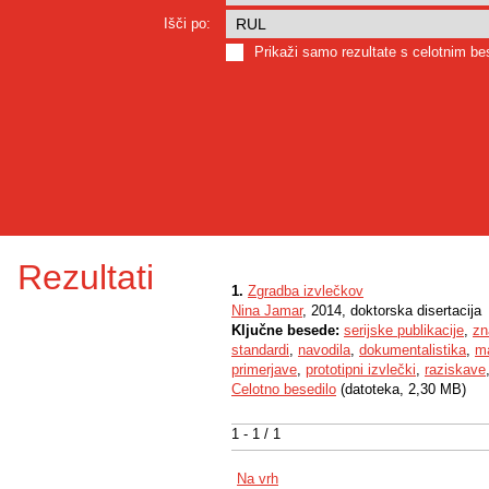
Išči po:
Prikaži samo rezultate s celotnim b
Rezultati
1.
Zgradba izvlečkov
Nina Jamar
, 2014, doktorska disertacija
Ključne besede:
serijske publikacije
,
zn
standardi
,
navodila
,
dokumentalistika
,
ma
primerjave
,
prototipni izvlečki
,
raziskave
Celotno besedilo
(datoteka, 2,30 MB)
1 - 1 / 1
Na vrh