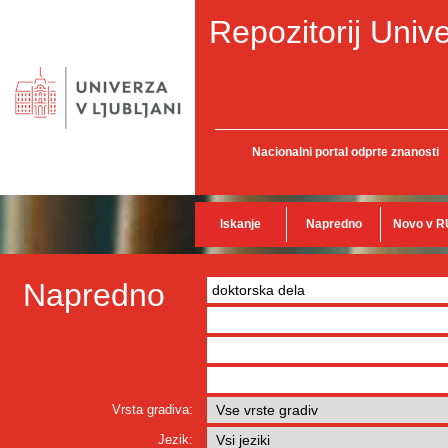
Repozitorij Unive
Nacionalni portal odprte znanosti
Iskanje
Napredno
Novo v R
Napredno
Vrsta gradiva:
Jezik: