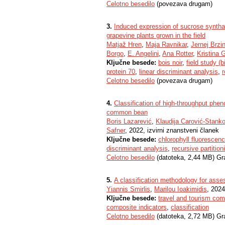
Celotno besedilo
(povezava drugam)
3.
Induced expression of sucrose syntha
grapevine plants grown in the field
Matjaž Hren
,
Maja Ravnikar
,
Jernej Brzi
Borgo
,
E. Angelini
,
Ana Rotter
,
Kristina 
Ključne besede:
bois noir
,
field study (b
protein 70
,
linear discriminant analysis
,
Celotno besedilo
(povezava drugam)
4.
Classification of high-throughput pheno
common bean
Boris Lazarević
,
Klaudija Carović-Stank
Safner
, 2022, izvirni znanstveni članek
Ključne besede:
chlorophyll fluorescen
discriminant analysis
,
recursive partition
Celotno besedilo
(datoteka, 2,44 MB) Gr
5.
A classification methodology for asse
Yiannis Smirlis
,
Marilou Ioakimidis
, 2024
Ključne besede:
travel and tourism com
composite indicators
,
classification
Celotno besedilo
(datoteka, 2,72 MB) Gr