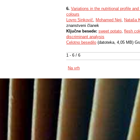
6.
Variations in the nutritional profile an
colours
Lovro Sinkovič
,
Mohamed Neji
,
Nataša K
znanstveni članek
Ključne besede:
sweet potato
,
flesh col
discriminant analysis
Celotno besedilo
(datoteka, 4,05 MB) Gr
1 - 6 / 6
Na vrh