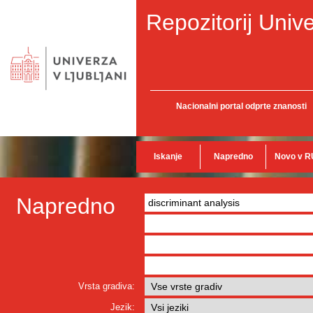
Repozitorij Unive
Nacionalni portal odprte znanosti
Iskanje
Napredno
Novo v R
Napredno
Vrsta gradiva:
Jezik: