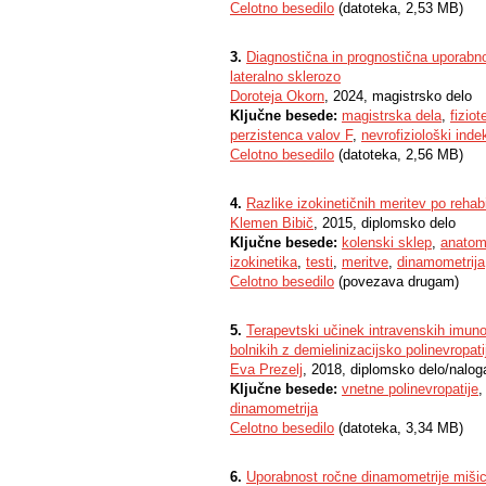
Celotno besedilo
(datoteka, 2,53 MB)
3.
Diagnostična in prognostična uporabno
lateralno sklerozo
Doroteja Okorn
, 2024, magistrsko delo
Ključne besede:
magistrska dela
,
fiziot
perzistenca valov F
,
nevrofiziološki inde
Celotno besedilo
(datoteka, 2,56 MB)
4.
Razlike izokinetičnih meritev po rehabil
Klemen Bibič
, 2015, diplomsko delo
Ključne besede:
kolenski sklep
,
anatom
izokinetika
,
testi
,
meritve
,
dinamometrija
Celotno besedilo
(povezava drugam)
5.
Terapevtski učinek intravenskih imunog
bolnikih z demielinizacijsko polinevropati
Eva Prezelj
, 2018, diplomsko delo/nalog
Ključne besede:
vnetne polinevropatije
dinamometrija
Celotno besedilo
(datoteka, 3,34 MB)
6.
Uporabnost ročne dinamometrije mišic s