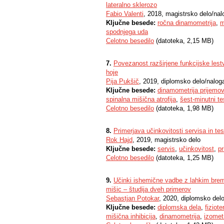
lateralno sklerozo
Fabio Valenti
, 2018, magistrsko delo/nal
Ključne besede:
ročna dinamometrija
,
m
spodnjega uda
Celotno besedilo
(datoteka, 2,15 MB)
7.
Povezanost razširjene funkcijske les
hoje
Pija Pukšič
, 2019, diplomsko delo/nalog
Ključne besede:
dinamometrija prijemov
spinalna mišična atrofija
,
šest-minutni te
Celotno besedilo
(datoteka, 1,98 MB)
8.
Primerjava učinkovitosti servisa in tes
Rok Hajd
, 2019, magistrsko delo
Ključne besede:
servis
,
učinkovitost
,
pr
Celotno besedilo
(datoteka, 1,25 MB)
9.
Učinki ishemične vadbe z lahkim brem
mišic – študija dveh primerov
Sebastjan Potokar
, 2020, diplomsko del
Ključne besede:
diplomska dela
,
fiziote
mišična inhibicija
,
dinamometrija
,
izomet