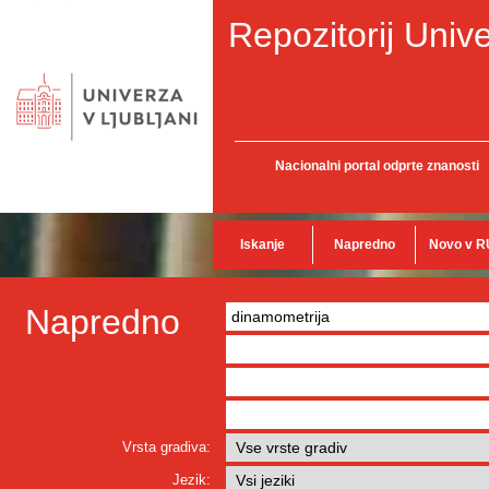
Repozitorij Unive
Nacionalni portal odprte znanosti
Iskanje
Napredno
Novo v R
Napredno
Vrsta gradiva:
Jezik: