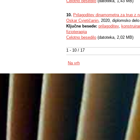
Celotno besedilo
(datoteka, 1,43 MB)
10.
Prilagoditev dinamometra za trup z
Oskar Cvjetičanin
, 2020, diplomsko delo
Ključne besede:
prilagoditev
,
konstruira
fizioterapija
Celotno besedilo
(datoteka, 2,02 MB)
1 - 10 / 17
Na vrh