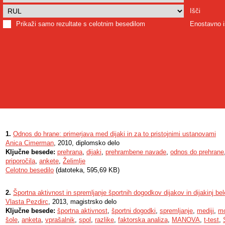
Išči
Prikaži samo rezultate s celotnim besedilom
Enostavno i
1.
Odnos do hrane: primerjava med dijaki in za to pristojnimi ustanovami
Anica Cimerman
, 2010, diplomsko delo
Ključne besede:
prehrana
,
dijaki
,
prehrambene navade
,
odnos do prehrane
priporočila
,
ankete
,
Želimlje
Celotno besedilo
(datoteka, 595,69 KB)
2.
Športna aktivnost in spremljanje športnih dogodkov dijakov in dijakinj bel
Vlasta Pezdirc
, 2013, magistrsko delo
Ključne besede:
športna aktivnost
,
športni dogodki
,
spremljanje
,
mediji
,
mo
šole
,
anketa
,
vprašalnik
,
spol
,
razlike
,
faktorska analiza
,
MANOVA
,
t-test
,