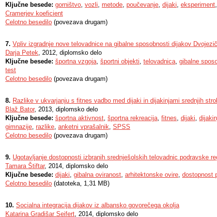
Ključne besede:
gorništvo
,
vozli
,
metode
,
poučevanje
,
dijaki
,
eksperiment
Cramerjev koeficient
Celotno besedilo
(povezava drugam)
7.
Vpliv izgradnje nove telovadnice na gibalne sposobnosti dijakov Dvojezi
Darja Petek
, 2012, diplomsko delo
Ključne besede:
športna vzgoja
,
športni objekti
,
telovadnica
,
gibalne spos
test
Celotno besedilo
(povezava drugam)
8.
Razlike v ukvarjanju s fitnes vadbo med dijaki in dijakinjami srednjih stro
Blaž Bator
, 2013, diplomsko delo
Ključne besede:
športna aktivnost
,
športna rekreacija
,
fitnes
,
dijaki
,
dijakin
gimnazije
,
razlike
,
anketni vprašalnik
,
SPSS
Celotno besedilo
(povezava drugam)
9.
Ugotavljanje dostopnosti izbranih srednješolskih telovadnic podravske reg
Tamara Štiftar
, 2014, diplomsko delo
Ključne besede:
dijaki
,
gibalna oviranost
,
arhitektonske ovire
,
dostopnost 
Celotno besedilo
(datoteka, 1,31 MB)
10.
Socialna integracija dijakov iz albansko govorečega okolja
Katarina Gradišar Seifert
, 2014, diplomsko delo