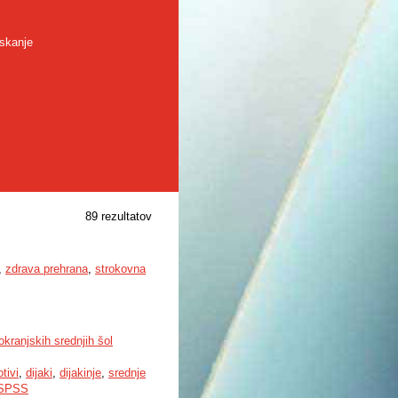
skanje
89 rezultatov
,
zdrava prehrana
,
strokovna
okranjskih srednjih šol
tivi
,
dijaki
,
dijakinje
,
srednje
SPSS