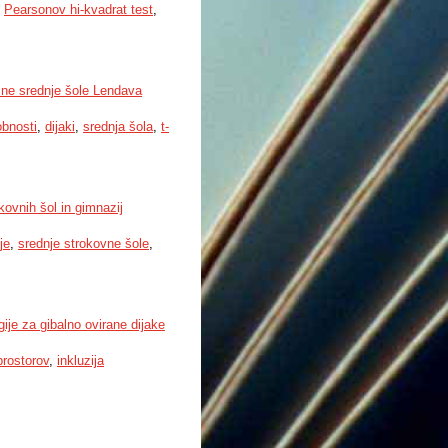
,
Pearsonov hi-kvadrat test
,
čne srednje šole Lendava
obnosti
,
dijaki
,
srednja šola
,
t-
kovnih šol in gimnazij
je
,
srednje strokovne šole
,
ije za gibalno ovirane dijake
prostorov
,
inkluzija