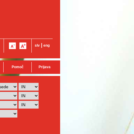
|
slv
eng
Pomoč
Prijava