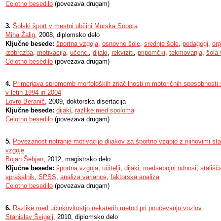
Celotno besedilo
(povezava drugam)
3.
Šolski šport v mestni občini Murska Sobota
Miha Žalig
, 2008, diplomsko delo
Ključne besede:
športna vzgoja
,
osnovne šole
,
srednje šole
,
pedagogi
,
org
izobrazba
,
motivacija
,
učenci
,
dijaki
,
rekviziti
,
pripomčki
,
tekmovanja
,
šola 
Celotno besedilo
(povezava drugam)
4.
Primerjava sprememb morfoloških značilnosti in motoričnih sposobnosti 
v letih 1994 in 2004
Lovro Beranič
, 2009, doktorska disertacija
Ključne besede:
dijaki
,
razlike med spoloma
Celotno besedilo
(povezava drugam)
5.
Povezanost notranje motivacije dijakov za športno vzgojo z njihovimi stal
vzgoje
Bojan Šebjan
, 2012, magistrsko delo
Ključne besede:
športna vzgoja
,
učitelji
,
dijaki
,
medsebojni odnosi
,
stališč
vprašalnik
,
SPSS
,
analiza variance
,
faktorska analiza
Celotno besedilo
(povezava drugam)
6.
Razlike med učinkovitostjo nekaterih metod pri poučevanju vozlov
Stanislav Švigelj
, 2010, diplomsko delo