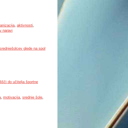
anizacija
,
aktivnosti
,
v naravi
srednješolcev glede na spol
išči do učitelja športne
a
,
motivacija
,
srednje šole
,