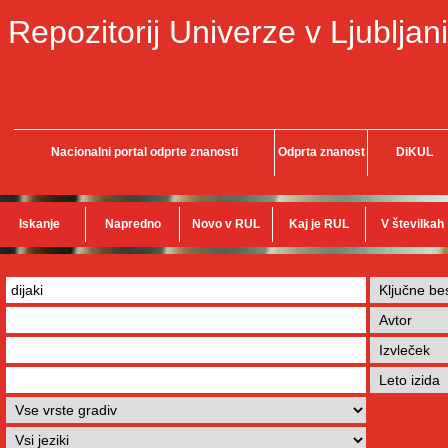
Repozitorij Univerze v Ljubljani
Nacionalni portal odprte znanosti
Odprta znanost
DiKUL
Iskanje
Napredno
Novo v RUL
Kaj je RUL
V številkah