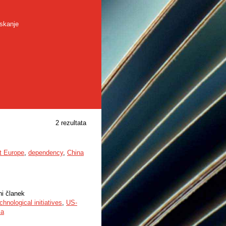
skanje
2 rezultata
t Europe
,
dependency
,
China
ni članek
chnological initiatives
,
US-
ca