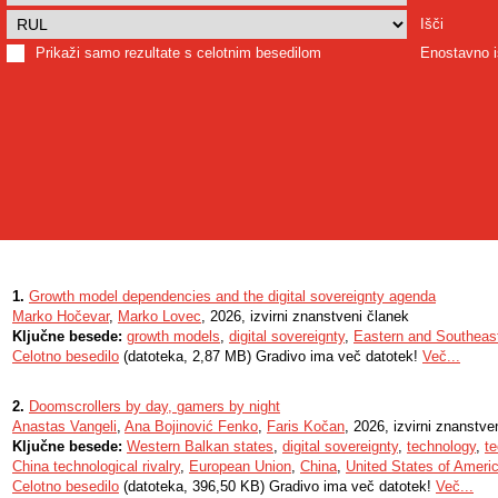
Išči
Prikaži samo rezultate s celotnim besedilom
Enostavno i
1.
Growth model dependencies and the digital sovereignty agenda
Marko Hočevar
,
Marko Lovec
, 2026, izvirni znanstveni članek
Ključne besede:
growth models
,
digital sovereignty
,
Eastern and Southeas
Celotno besedilo
(datoteka, 2,87 MB) Gradivo ima več datotek!
Več...
2.
Doomscrollers by day, gamers by night
Anastas Vangeli
,
Ana Bojinović Fenko
,
Faris Kočan
, 2026, izvirni znanstve
Ključne besede:
Western Balkan states
,
digital sovereignty
,
technology
,
te
China technological rivalry
,
European Union
,
China
,
United States of Ameri
Celotno besedilo
(datoteka, 396,50 KB) Gradivo ima več datotek!
Več...