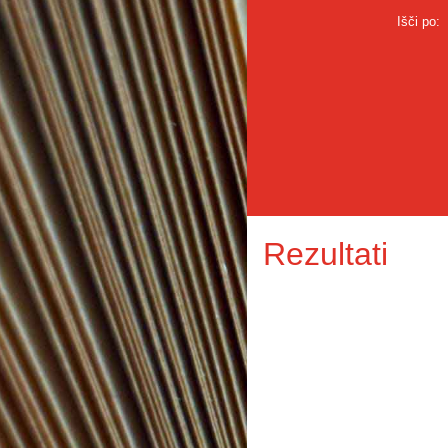
Išči po:
Rezultati