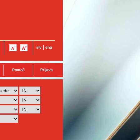
|
slv
eng
Pomoč
Prijava