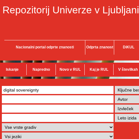
Repozitorij Univerze v Ljubljani
Nacionalni portal odprte znanosti
Odprta znanost
DiKUL
Iskanje
Napredno
Novo v RUL
Kaj je RUL
V številkah