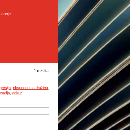
skanje
1 rezultat
gresija
,
eksponentna družina
,
izacija
,
odkup