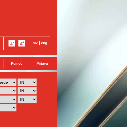
|
slv
eng
Pomoč
Prijava