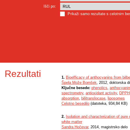
Išči po:
Prikaži samo rezultate s celotnim b
Rezultati
1.
Bioefficacy of anthocyanins from bilbe
Špela Može Bornšek
, 2012, doktorska di
Ključne besede:
phenolics
,
anthocyani
spectrometry
,
antioxidant activity
,
DPPH
absorption
,
bilitranslocase
,
liposomes
Celotno besedilo
(datoteka, 934,84 KB)
2.
Isolation and characterization of pure
white matter
Sandra Hočevar
, 2014, magistrsko delo