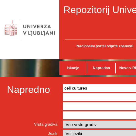
Repozitorij Unive
Nacionalni portal odprte znanosti
Iskanje
Napredno
Novo v R
Napredno
Vrsta gradiva:
Jezik: