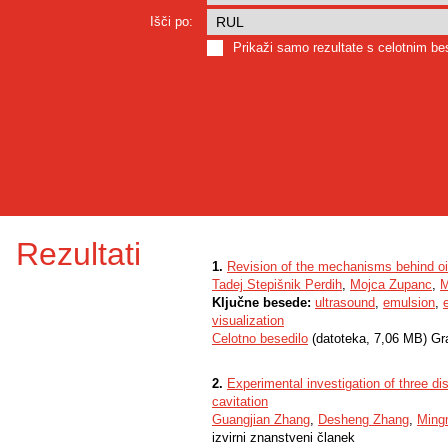
Išči po:
Prikaži samo rezultate s celotnim b
Rezultati
1.
Revision of the mechanisms behind oil
Tadej Stepišnik Perdih
,
Mojca Zupanc
,
M
Ključne besede:
ultrasound
,
emulsion
,
visualization
Celotno besedilo
(datoteka, 7,06 MB) Gr
2.
Experimental investigation of three di
cavitation
Guangjian Zhang
,
Desheng Zhang
,
Ming
izvirni znanstveni članek