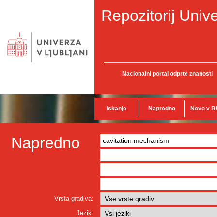
Repozitorij Unive
Nacionalni portal odprte znanosti
Iskanje
Napredno
Novo v R
Napredno
Vrsta gradiva:
Jezik: