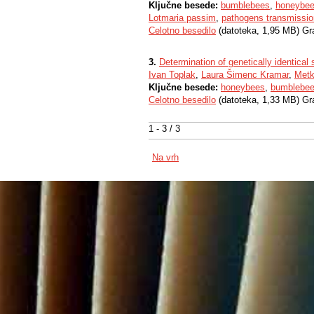
Ključne besede:
bumblebees
,
honeybe
Lotmaria passim
,
pathogens transmissio
Celotno besedilo
(datoteka, 1,95 MB) Gr
3.
Determination of genetically identical
Ivan Toplak
,
Laura Šimenc Kramar
,
Metk
Ključne besede:
honeybees
,
bumblebe
Celotno besedilo
(datoteka, 1,33 MB) Gr
1 - 3 / 3
Na vrh