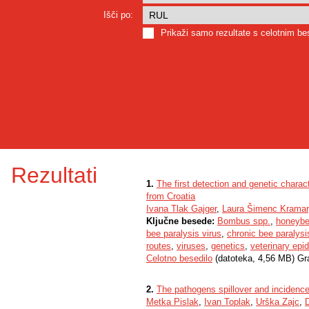
Išči po:
Prikaži samo rezultate s celotnim b
Rezultati
1.
The first detection and genetic charac
from Croatia
Ivana Tlak Gajger
,
Laura Šimenc Kramar
Ključne besede:
Bombus spp.
,
honeybe
bee paralysis virus
,
chronic bee paralysi
routes
,
viruses
,
genetics
,
veterinary epi
Celotno besedilo
(datoteka, 4,56 MB) Gr
2.
The pathogens spillover and incidenc
Metka Pislak
,
Ivan Toplak
,
Urška Zajc
,