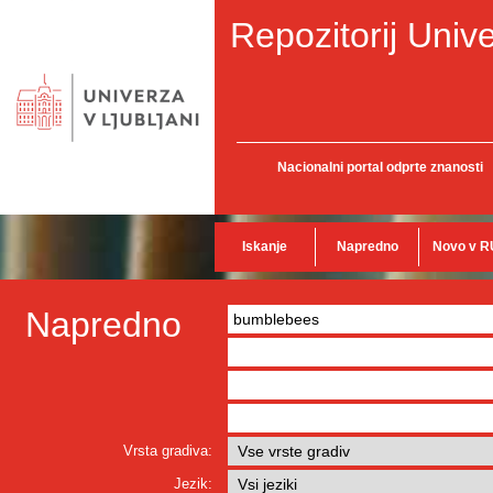
Repozitorij Unive
Nacionalni portal odprte znanosti
Iskanje
Napredno
Novo v R
Napredno
Vrsta gradiva:
Jezik: