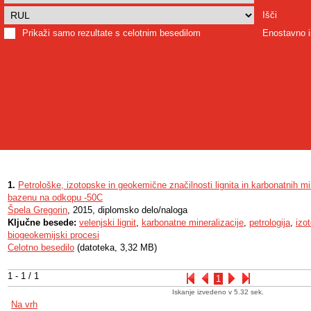
Išči
Prikaži samo rezultate s celotnim besedilom
Enostavno i
1.
Petrološke, izotopske in geokemične značilnosti lignita in karbonatnih m
bazenu na odkopu -50C
Špela Gregorin
, 2015, diplomsko delo/naloga
Ključne besede:
velenjski lignit
,
karbonatne mineralizacije
,
petrologija
,
izo
biogeokemijski procesi
Celotno besedilo
(datoteka, 3,32 MB)
1 - 1 / 1
1
Iskanje izvedeno v 5.32 sek.
Na vrh