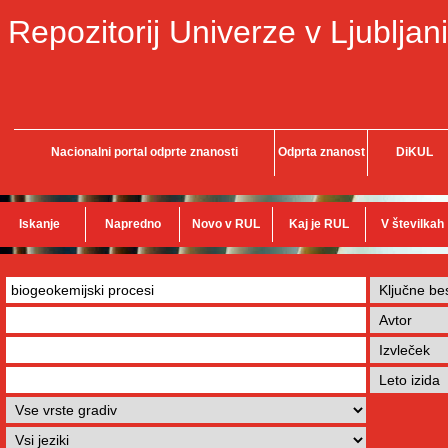
Repozitorij Univerze v Ljubljani
Nacionalni portal odprte znanosti
Odprta znanost
DiKUL
Iskanje
Napredno
Novo v RUL
Kaj je RUL
V številkah