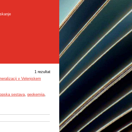
skanje
1 rezultat
ineralizacij v Velenjskem
topska sestava
,
geokemija
,