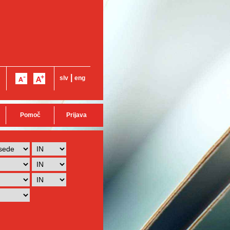
|
slv
eng
Pomoč
Prijava