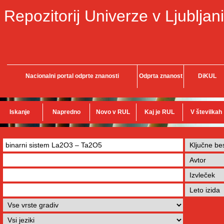
Repozitorij Univerze v Ljubljani
Nacionalni portal odprte znanosti
Odprta znanost
DiKUL
Iskanje
Napredno
Novo v RUL
Kaj je RUL
V številkah