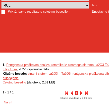
Išči
Prikaži samo rezultate s celotnim besedilom
Enostavno i
1.
Rentgenska praškovna analiza keramike iz binarnega sistema La2O3-T
Filip Kóša
, 2022, diplomsko delo
Ključne besede:
binarni sistem La2O3 – Ta2O5
,
rentgenska praškovna difr
prilagajanje
Celotno besedilo
(datoteka, 2,61 MB)
1 - 1 / 1
1
Iskanje izvedeno v 0.01 sek.
Na vrh