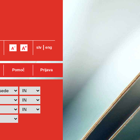
|
slv
eng
Pomoč
Prijava