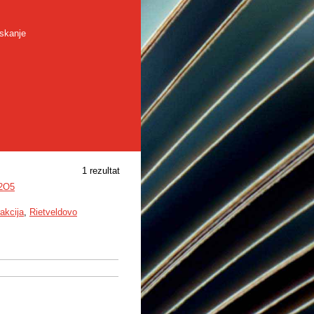
skanje
1 rezultat
a2O5
akcija
,
Rietveldovo