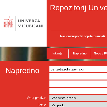
Repozitorij Unive
Nacionalni portal odprte znanosti
Iskanje
Napredno
Novo v R
Napredno
Vrsta gradiva:
Jezik: