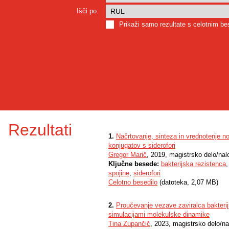
Išči po:
Prikaži samo rezultate s celotnim b
Rezultati
1.
Načrtovanje, sinteza in vrednotenje no
konjugatov s siderofori
Gregor Marič
, 2019, magistrsko delo/nal
Ključne besede:
bakterijska rezistenca
spojine
,
siderofori
Celotno besedilo
(datoteka, 2,07 MB)
2.
Proučevanje vezave zaviralca bakteri
simulacijami molekulske dinamike
Tina Zupančič
, 2023, magistrsko delo/n