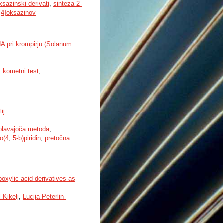
sazinski derivati
,
sinteza 2-
,
4]oksazinov
A pri krompirju (Solanum
,
kometni test
,
ij
 plavajoča metoda
,
zo(4
,
5-b)piridin
,
pretočna
boxylic acid derivatives as
l Kikelj
,
Lucija Peterlin-