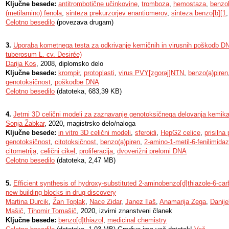
Ključne besede:
antitrombotične učinkovine
,
tromboza
,
hemostaza
,
benzok
(metilamino) fenola
,
sinteza prekurzorjev enantiomerov
,
sinteza benzo[b][1
Celotno besedilo
(povezava drugam)
3.
Uporaba kometnega testa za odkrivanje kemičnih in virusnih poškodb DN
tuberosum L. cv. Desirée)
Darija Kos
, 2008, diplomsko delo
Ključne besede:
krompir
,
protoplasti
,
virus PVY[zgoraj]NTN
,
benzo(a)piren
genotoksičnost
,
poškodbe DNA
Celotno besedilo
(datoteka, 683,39 KB)
4.
Jetrni 3D celični modeli za zaznavanje genotoksičnega delovanja kemikal
Sonja Žabkar
, 2020, magistrsko delo/naloga
Ključne besede:
in vitro 3D celični modeli
,
sferoidi
,
HepG2 celice
,
prisilna
genotoksičnost
,
citotoksičnost
,
benzo(a)piren
,
2-amino-1-metil-6-fenilimida
citometrija
,
celični cikel
,
proliferacija
,
dvoverižni prelomi DNA
Celotno besedilo
(datoteka, 2,47 MB)
5.
Efficient synthesis of hydroxy-substituted 2-aminobenzo[d]thiazole-6-car
new building blocks in drug discovery
Martina Durcik
,
Žan Toplak
,
Nace Zidar
,
Janez Ilaš
,
Anamarija Zega
,
Danije
Mašič
,
Tihomir Tomašič
, 2020, izvirni znanstveni članek
Ključne besede:
benzo[d]thiazol
,
medicinal chemistry