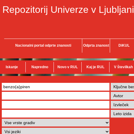
Repozitorij Univerze v Ljubljani
Nacionalni portal odprte znanosti
Odprta znanost
DiKUL
Iskanje
Napredno
Novo v RUL
Kaj je RUL
V številkah