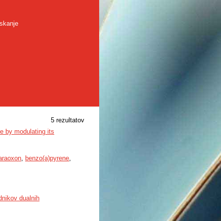
skanje
5 rezultatov
e by modulating its
araoxon
,
benzo(a)pyrene
,
dnikov dualnih