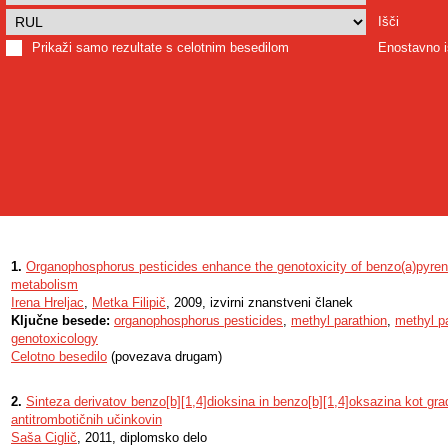
Išči
Prikaži samo rezultate s celotnim besedilom
Enostavno i
1.
Organophosphorus pesticides enhance the genotoxicity of benzo(a)pyren
metabolism
Irena Hreljac
,
Metka Filipič
, 2009, izvirni znanstveni članek
Ključne besede:
organophosphorus pesticides
,
methyl parathion
,
methyl p
genotoxicology
Celotno besedilo
(povezava drugam)
2.
Sinteza derivatov benzo[b][1,4]dioksina in benzo[b][1,4]oksazina kot gra
antitrombotičnih učinkovin
Saša Ciglič
, 2011, diplomsko delo