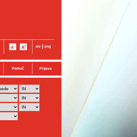
|
slv
eng
Pomoč
Prijava