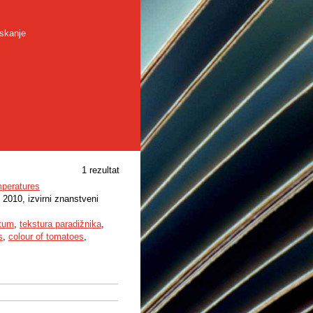
skanje
1 rezultat
mperatures
, 2010, izvirni znanstveni
ntum
,
tekstura paradižnika
,
s
,
colour of tomatoes
,