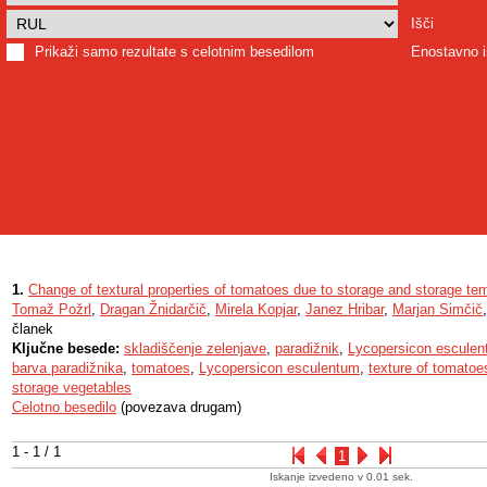
Išči
Prikaži samo rezultate s celotnim besedilom
Enostavno i
1.
Change of textural properties of tomatoes due to storage and storage te
Tomaž Požrl
,
Dragan Žnidarčič
,
Mirela Kopjar
,
Janez Hribar
,
Marjan Simčič
članek
Ključne besede:
skladiščenje zelenjave
,
paradižnik
,
Lycopersicon escule
barva paradižnika
,
tomatoes
,
Lycopersicon esculentum
,
texture of tomatoe
storage vegetables
Celotno besedilo
(povezava drugam)
1 - 1 / 1
1
Iskanje izvedeno v 0.01 sek.