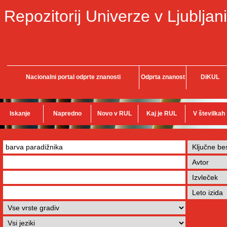
Repozitorij Univerze v Ljubljani
Nacionalni portal odprte znanosti
Odprta znanost
DiKUL
Iskanje
Napredno
Novo v RUL
Kaj je RUL
V številkah