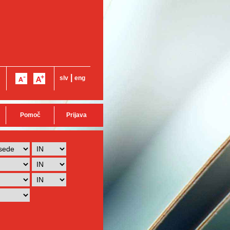
|
slv
eng
Pomoč
Prijava