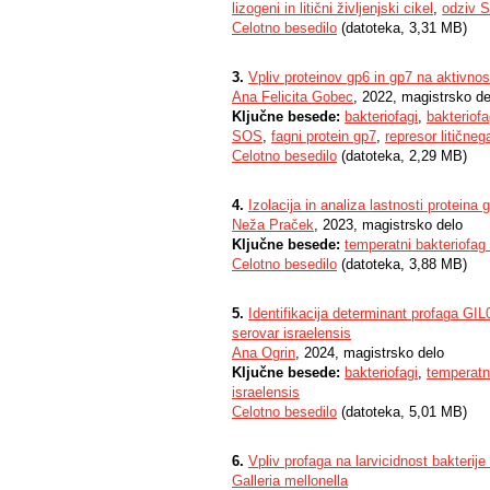
lizogeni in litični življenjski cikel
,
odziv 
Celotno besedilo
(datoteka, 3,31 MB)
3.
Vpliv proteinov gp6 in gp7 na aktivno
Ana Felicita Gobec
, 2022, magistrsko de
Ključne besede:
bakteriofagi
,
bakteriof
SOS
,
fagni protein gp7
,
represor litičneg
Celotno besedilo
(datoteka, 2,29 MB)
4.
Izolacija in analiza lastnosti proteina
Neža Praček
, 2023, magistrsko delo
Ključne besede:
temperatni bakteriofag
Celotno besedilo
(datoteka, 3,88 MB)
5.
Identifikacija determinant profaga GIL0
serovar israelensis
Ana Ogrin
, 2024, magistrsko delo
Ključne besede:
bakteriofagi
,
temperatn
israelensis
Celotno besedilo
(datoteka, 5,01 MB)
6.
Vpliv profaga na larvicidnost bakterije
Galleria mellonella