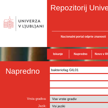
Repozitorij Unive
Nacionalni portal odprte znanosti
Iskanje
Napredno
Novo v R
Napredno
Vrsta gradiva:
Jezik: