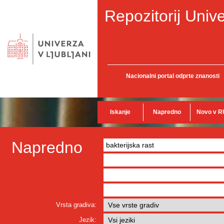
Repozitorij Unive
Nacionalni portal odprte znanosti
Iskanje
Napredno
Novo v R
Napredno
Vrsta gradiva:
Jezik: