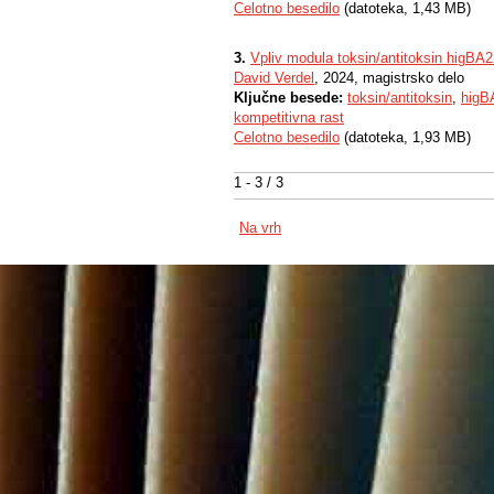
Celotno besedilo
(datoteka, 1,43 MB)
3.
Vpliv modula toksin/antitoksin higBA2 
David Verdel
, 2024, magistrsko delo
Ključne besede:
toksin/antitoksin
,
higB
kompetitivna rast
Celotno besedilo
(datoteka, 1,93 MB)
1 - 3 / 3
Na vrh