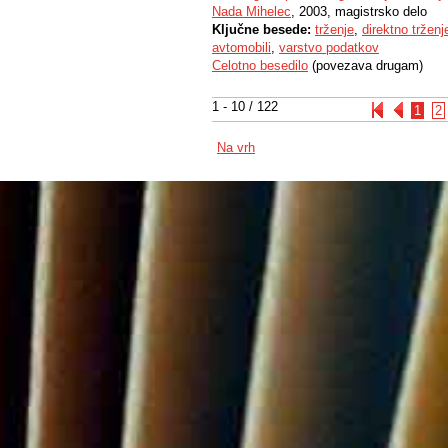
Nada Mihelec
, 2003, magistrsko delo
Ključne besede:
trženje
,
direktno trženj
avtomobili
,
varstvo podatkov
Celotno besedilo
(povezava drugam)
1 - 10 / 122
1
2
Na vrh