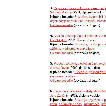
3.
Organizacijska struktura - primer podj
Simona Mavsar
, 2003, diplomsko delo
Ključne besede:
Slovenija
,
avtomobili
,
organizacijske strukture
,
tehnika
,
motivi
Celotno besedilo
(povezava drugam)
4.
Analiza cestnoprometnih nesreč v Slo
Elvir Mujkić
, 2002, diplomsko delo
Ključne besede:
Slovenija
,
cestni prom
zaščita
,
mednarodne primerjave
Celotno besedilo
(povezava drugam)
5.
Proces nakupnega odločanja pri avtom
Alenka Jovan
, 2002, diplomsko delo
Ključne besede:
Slovenija
,
gospodinjst
raziskave
,
analiza
Celotno besedilo
(povezava drugam)
6.
Cenovne strategije v podjetju AC-Inter
Jure Založnik
, 2002, diplomsko delo
Ključne besede:
Slovenija
,
trgovinsko p
cena
,
oblikovanje cene
,
konkurenca
,
str