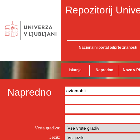
Repozitorij Unive
Nacionalni portal odprte znanosti
Iskanje
Napredno
Novo v R
Napredno
Vrsta gradiva:
Jezik: