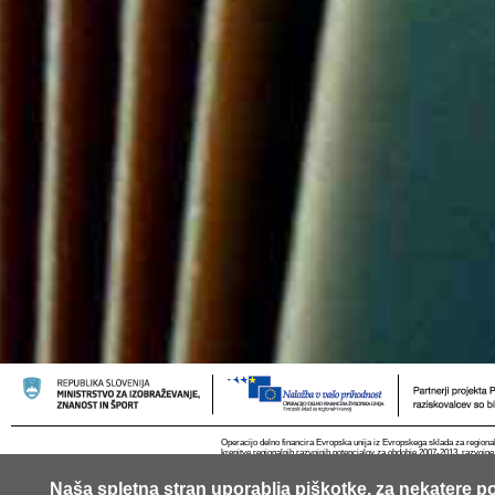
Operacijo delno financira Evropska unija iz Evropskega sklada za regional
krepitve regionalnih razvojnih potencialov za obdobje 2007-2013, razvojne
Naša spletna stran uporablja piškotke, za nekatere po