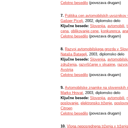
Celotno besedilo
(povezava drugam)
7.
Politika cen avtomobilskih uvoznikov v
Gašper Picelj
, 2002, diplomsko delo
Ključne besede:
Slovenija
,
avtomobili
,
cena
,
oblikovanje cene
,
konkurenca
,
ana
Celotno besedilo
(povezava drugam)
8.
Razvoj avtomobilskega grozda v Slove
Nataša Batagelj
, 2003, diplomsko delo
Ključne besede:
Slovenija
,
avtomobilska
združenja
,
razvrščanje v skupine
,
razvoj
Avstrija
Celotno besedilo
(povezava drugam)
9.
Avtomobilske znamke na slovenskih s
Marko Hrovat
, 2003, diplomsko delo
Ključne besede:
Slovenija
,
avtomobili
,
poslovanje
,
elektronsko trženje
,
poslovn
Citroen
Celotno besedilo
(povezava drugam)
10.
Vloga neposrednega trženja v trženj