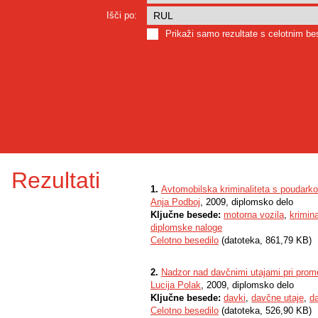
Išči po:
Prikaži samo rezultate s celotnim b
Rezultati
1.
Avtomobilska kriminaliteta s poudark
Anja Podboj
, 2009, diplomsko delo
Ključne besede:
motorna vozila
,
krimina
diplomske naloge
Celotno besedilo
(datoteka, 861,79 KB)
2.
Nadzor nad davčnimi utajami pri prom
Lucija Polak
, 2009, diplomsko delo
Ključne besede:
davki
,
davčne utaje
,
d
Celotno besedilo
(datoteka, 526,90 KB)