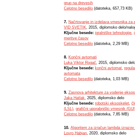
grup na drevesih
Celotno besedilo
(datoteka, 657,73 KB)
7.
Načrtovanje in izdelava vmesnika za 
VID SVETIK
, 2015, diplomsko delo/nalo
Ključne besede:
igralniške tehnologije
,
meritve časov
Celotno besedilo
(datoteka, 2,29 MB)
8.
Končni avtomati
Luka Viktor Rogač
, 2015, diplomsko del
Ključne besede:
končni avtomat
,
regula
avtomata
Celotno besedilo
(datoteka, 1,03 MB)
9.
Zasnova arhitekture za vodenje eksos
Jaka Hatlak
, 2025, diplomsko delo
Ključne besede:
robotski eksoskelet
,
čl
(LSL)
,
grafični uporabniški vmesnik (GUI
Celotno besedilo
(datoteka, 7,85 MB)
10.
Algoritem za izračun lambda izrazo
Lovro Habjan
, 2020, diplomsko delo