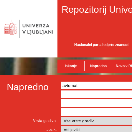
Repozitorij Unive
Nacionalni portal odprte znanosti
Iskanje
Napredno
Novo v R
Napredno
Vrsta gradiva:
Jezik: