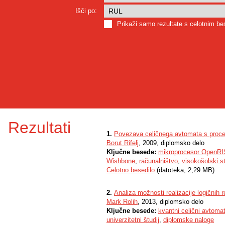
Išči po:
Prikaži samo rezultate s celotnim b
Rezultati
1.
Povezava celičnega avtomata s pro
Borut Rifelj
, 2009, diplomsko delo
Ključne besede:
mikroprocesor OpenR
Wishbone
,
računalništvo
,
visokošolski st
Celotno besedilo
(datoteka, 2,29 MB)
2.
Analiza možnosti realizacije logičnih
Mark Rolih
, 2013, diplomsko delo
Ključne besede:
kvantni celični avtoma
univerzitetni študij
,
diplomske naloge