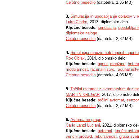
Celotno besedilo
(datoteka, 1,35 MB)
3.
Simulacija in upodabljanje oblakov v 
Luka Cindro
, 2013, diplomsko delo
Ključne besede:
simulacija
,
upodabljanj
diplomske naloge
Celotno besedilo
(datoteka, 2,82 MB)
4.
Simulacija množic heterogenih agent
Rok Oblak
, 2014, diplomsko delo
Ključne besede:
agent
,
množice
,
heter
modularnost
,
računalništvo
,
računalništv
Celotno besedilo
(datoteka, 4,06 MB)
5.
Točilni avtomat z avtomatskim doziran
MARTIN KREGAR
, 2017, diplomsko del
Ključne besede:
točilni avtomat
,
senzor
Celotno besedilo
(datoteka, 2,72 MB)
6.
Avtomatne grupe
Carlo Lanzi Luciani
, 2021, diplomsko del
Ključne besede:
avtomat
,
končni avtom
venčni produkt
,
rekurzivnost
,
grupa sveti