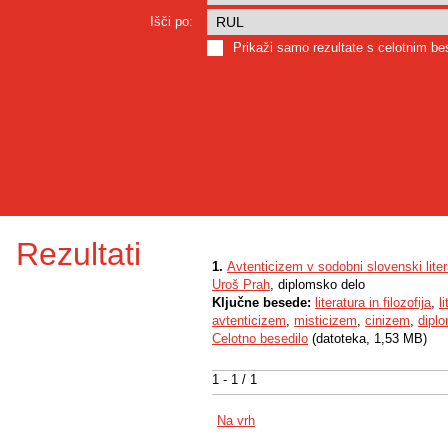
Išči po:
Prikaži samo rezultate s celotnim b
Rezultati
1.
Avtenticizem v sodobni slovenski literar
Uroš Prah
, diplomsko delo
Ključne besede:
literatura in filozofija
,
l
avtenticizem
,
misticizem
,
cinizem
,
dipl
Celotno besedilo
(datoteka, 1,53 MB)
1 - 1 / 1
Na vrh