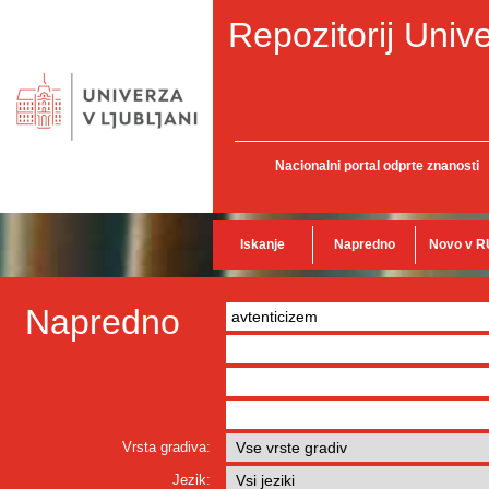
Repozitorij Unive
Nacionalni portal odprte znanosti
Iskanje
Napredno
Novo v R
Napredno
Vrsta gradiva:
Jezik: