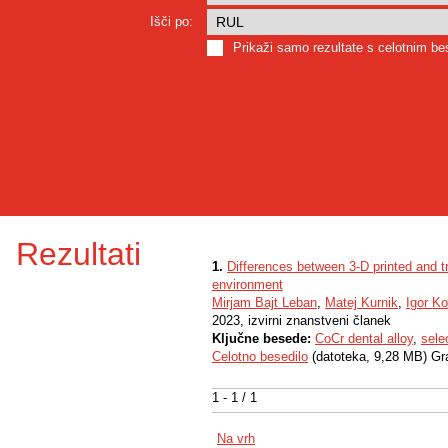
Išči po:
Prikaži samo rezultate s celotnim b
Rezultati
1.
Differences between 3-D printed and tr
environment
Mirjam Bajt Leban
,
Matej Kurnik
,
Igor K
2023, izvirni znanstveni članek
Ključne besede:
CoCr dental alloy
,
sele
Celotno besedilo
(datoteka, 9,28 MB) Gr
1 - 1 / 1
Na vrh