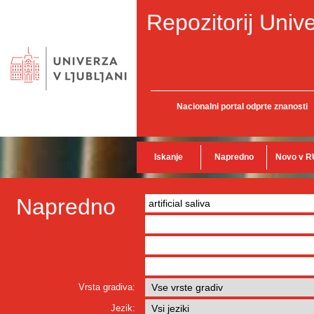
Repozitorij Unive
Nacionalni portal odprte znanosti
Iskanje
Napredno
Novo v R
Napredno
Vrsta gradiva:
Jezik: