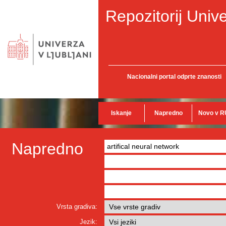
Repozitorij Unive
Nacionalni portal odprte znanosti
Iskanje
Napredno
Novo v R
Napredno
Vrsta gradiva:
Jezik: