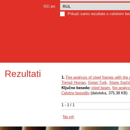
Išči po:
Prikaži samo rezultate s celotnim b
Rezultati
1.
Fire analysis of steel frames with the 
Tomaž Hozjan
,
Goran Turk
,
Stane Srpči
Ključne besede:
steel beam
,
fire analys
Celotno besedilo
(datoteka, 375,38 KB)
1 - 1 / 1
Na vrh