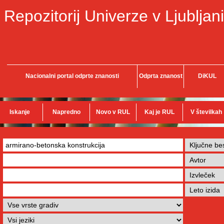
Repozitorij Univerze v Ljubljani
Nacionalni portal odprte znanosti
Odprta znanost
DiKUL
Iskanje
Napredno
Novo v RUL
Kaj je RUL
V številkah