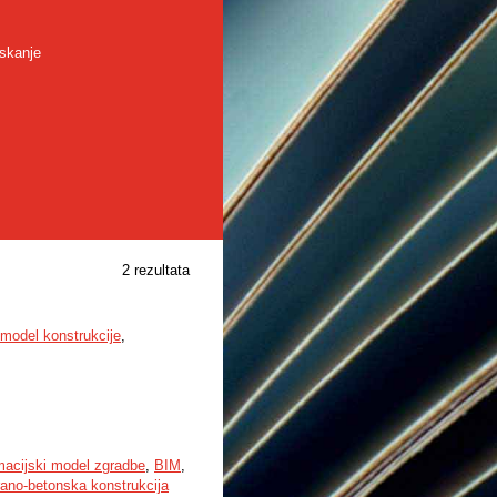
skanje
2 rezultata
 model konstrukcije
,
macijski model zgradbe
,
BIM
,
rano-betonska konstrukcija