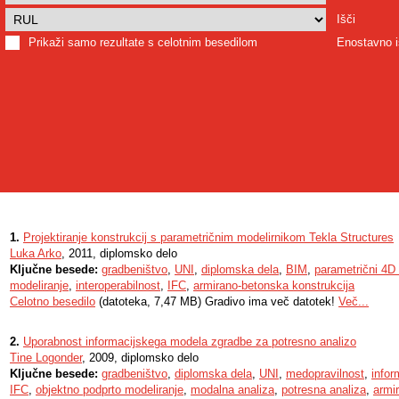
Išči
Prikaži samo rezultate s celotnim besedilom
Enostavno i
1.
Projektiranje konstrukcij s parametričnim modelirnikom Tekla Structures
Luka Arko
, 2011, diplomsko delo
Ključne besede:
gradbeništvo
,
UNI
,
diplomska dela
,
BIM
,
parametrični 4D
modeliranje
,
interoperabilnost
,
IFC
,
armirano-betonska konstrukcija
Celotno besedilo
(datoteka, 7,47 MB) Gradivo ima več datotek!
Več...
2.
Uporabnost informacijskega modela zgradbe za potresno analizo
Tine Logonder
, 2009, diplomsko delo
Ključne besede:
gradbeništvo
,
diplomska dela
,
UNI
,
medopravilnost
,
infor
IFC
,
objektno podprto modeliranje
,
modalna analiza
,
potresna analiza
,
armi