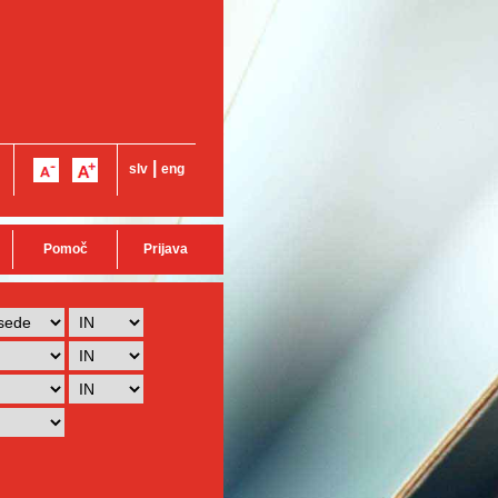
|
slv
eng
Pomoč
Prijava