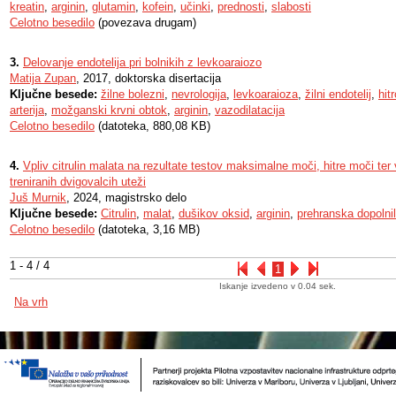
kreatin
,
arginin
,
glutamin
,
kofein
,
učinki
,
prednosti
,
slabosti
Celotno besedilo
(povezava drugam)
3.
Delovanje endotelija pri bolnikih z levkoaraiozo
Matija Zupan
, 2017, doktorska disertacija
Ključne besede:
žilne bolezni
,
nevrologija
,
levkoaraioza
,
žilni endotelij
,
hit
arterija
,
možganski krvni obtok
,
arginin
,
vazodilatacija
Celotno besedilo
(datoteka, 880,08 KB)
4.
Vpliv citrulin malata na rezultate testov maksimalne moči, hitre moči ter v
treniranih dvigovalcih uteži
Juš Murnik
, 2024, magistrsko delo
Ključne besede:
Citrulin
,
malat
,
dušikov oksid
,
arginin
,
prehranska dopolni
Celotno besedilo
(datoteka, 3,16 MB)
1 - 4 / 4
1
Iskanje izvedeno v 0.04 sek.
Na vrh