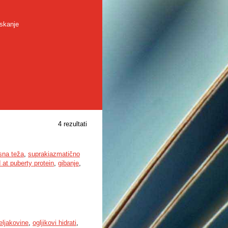
skanje
4 rezultati
sna teža
,
suprakiazmatično
at puberty protein
,
gibanje
,
eljakovine
,
ogljikovi hidrati
,