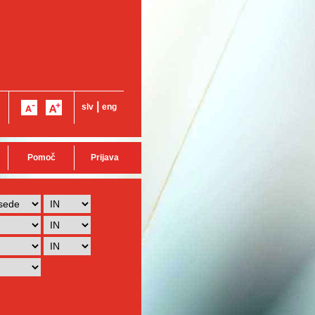
|
slv
eng
Pomoč
Prijava