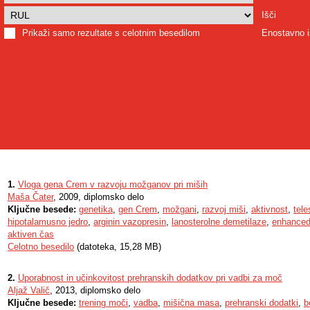
Išči
Prikaži samo rezultate s celotnim besedilom
Enostavno i
1.
Vloga gena Crem v razvoju možganov pri miših
Maša Čater
, 2009, diplomsko delo
Ključne besede:
genetika
,
gen Crem
,
možgani
,
razvoj miši
,
aktivnost
,
tele
hipotalamusno jedro
,
arginin vazopresin
,
lanosterolne demetilaze
,
enhanced 
aktiven čas
Celotno besedilo
(datoteka, 15,28 MB)
2.
Uporabnost in učinkovitost prehranskih dodatkov pri vadbi za moč
Aljaž Valič
, 2013, diplomsko delo
Ključne besede:
trening moči
,
vadba
,
mišična masa
,
prehranski dodatki
,
b