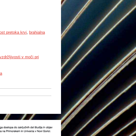
rost pretoka krvi
,
brahialna
zdržljivosti v moči pri
la