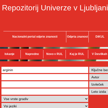
Repozitorij Univerze v Ljubljani
Nacionalni portal odprte znanosti
Odprta znanost
DiKUL
Iskanje
Napredno
Novo v RUL
Kaj je RUL
V številkah