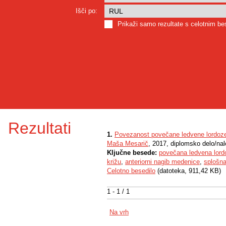
Išči po:
Prikaži samo rezultate s celotnim b
Rezultati
1.
Povezanost povečane ledvene lordoze 
Maša Mesarič
, 2017, diplomsko delo/na
Ključne besede:
povečana ledvena lord
križu
,
anteriorni nagib medenice
,
splošna
Celotno besedilo
(datoteka, 911,42 KB)
1 - 1 / 1
Na vrh