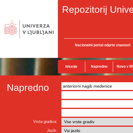
Repozitorij Unive
Nacionalni portal odprte znanosti
Iskanje
Napredno
Novo v R
Napredno
Vrsta gradiva:
Jezik: