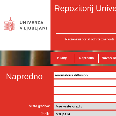
Repozitorij Unive
Nacionalni portal odprte znanosti
Iskanje
Napredno
Novo v R
Napredno
Vrsta gradiva:
Jezik: