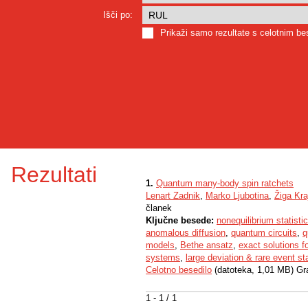
Išči po:
Prikaži samo rezultate s celotnim b
Rezultati
1.
Quantum many-body spin ratchets
Lenart Zadnik
,
Marko Ljubotina
,
Žiga Kra
članek
Ključne besede:
nonequilibrium statist
anomalous diffusion
,
quantum circuits
,
q
models
,
Bethe ansatz
,
exact solutions 
systems
,
large deviation & rare event sta
Celotno besedilo
(datoteka, 1,01 MB) Gr
1 - 1 / 1