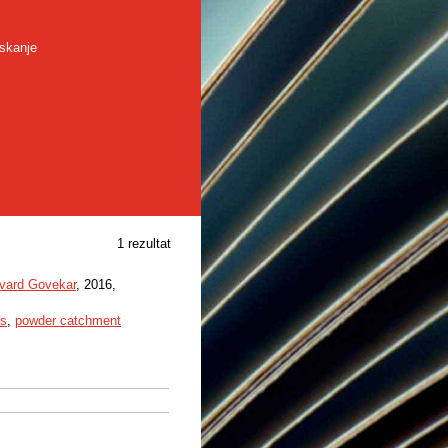
skanje
1 rezultat
vard Govekar
, 2016,
rs
,
powder catchment