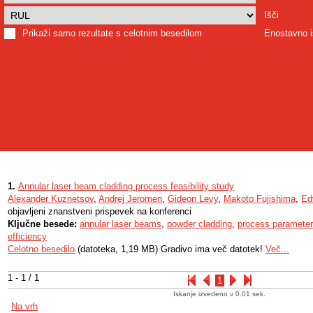
Išči
Prikaži samo rezultate s celotnim besedilom
Enostavno i
1.
Annular laser beam cladding process feasibility study
Alexander Kuznetsov
,
Andrej Jeromen
,
Gideon Levy
,
Makoto Fujishima
,
Ed
objavljeni znanstveni prispevek na konferenci
Ključne besede:
annular laser beams
,
powder cladding
,
process paramete
efficiency
Celotno besedilo
(datoteka, 1,19 MB) Gradivo ima več datotek!
Več...
1 - 1 / 1
1
Iskanje izvedeno v 0.01 sek.
Na vrh