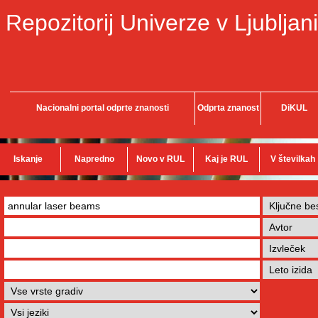
Repozitorij Univerze v Ljubljani
Nacionalni portal odprte znanosti
Odprta znanost
DiKUL
Iskanje
Napredno
Novo v RUL
Kaj je RUL
V številkah