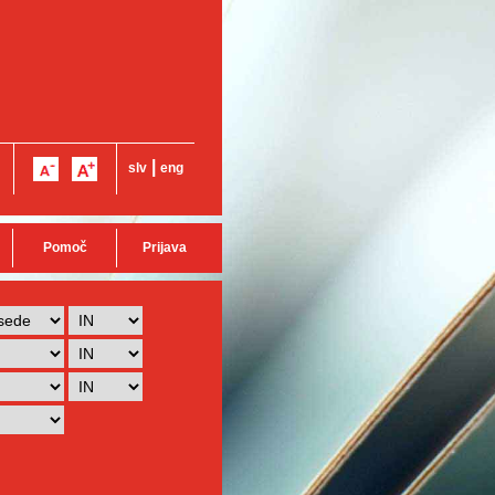
|
slv
eng
Pomoč
Prijava