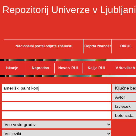
Repozitorij Univerze v Ljubljani
Nacionalni portal odprte znanosti
Odprta znanost
DiKUL
Iskanje
Napredno
Novo v RUL
Kaj je RUL
V številkah