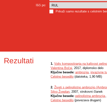
Išči po:
Prikaži samo rezultate s celotnim b
Rezultati
1.
Vpliv kompostiranja na kaljivost pelino
Valentina Bočaj
, 2017, diplomsko delo
Ključne besede:
ambrozija
,
invazivne t
Celotno besedilo
(datoteka, 1,90 MB)
2.
Živeti s pelinolistno ambrozijo (Ambrosi
Silvo Žveplan
, 2007, strokovni članek
Ključne besede:
pelinolistna ambrozija
,
Celotno besedilo
(povezava drugam)