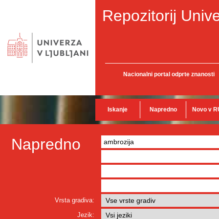
Repozitorij Unive
Nacionalni portal odprte znanosti
Iskanje
Napredno
Novo v R
Napredno
Vrsta gradiva:
Jezik: