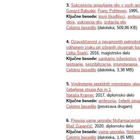
3.
Sukcesivno pojavljanje gliv v rovih a
Gorazd Babuder
,
Franc Pohleven
, 1995,
Ključne besede:
lesni škodljivci
,
ambroz
glive
,
sukcesija gliv
,
izolacija gliv
Celotno besedilo
(datoteka, 509,86 KB)
4.
Ozaveščenost o nevarnostih pelinolist
vdihanem zraku pri izbranih skupinah ljud
Lidija Štarkl
, 2016, magistrsko delo
Ključne besede:
sanitarno inženirstvo
,
testiranje
,
senzibilizacija
,
imunoterapija
,
Celotno besedilo
(datoteka, 3,38 MB)
5.
Vrednotenje peptidnih mimotopov glav
čebeljega strupa Api m 1
Nataša Kramer
, 2017, diplomsko delo
Ključne besede:
ambrozija
,
čebelji stru
Celotno besedilo
(povezava drugam)
6.
Presoja varne uporabe fitofarmacevtsk
Blaž Zupančič
, 2020, diplomsko delo
Ključne besede:
varna uporaba
,
fitofar
Celotno besedilo
(datoteka, 1,85 MB)