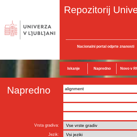
Repozitorij Unive
Nacionalni portal odprte znanosti
Iskanje
Napredno
Novo v R
Napredno
Vrsta gradiva:
Jezik: