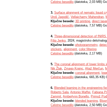
Celotno besedilo
(datoteka, 2,03 MB) Gr
3.
Surface alignment of nematic liquid cr
Uroš Jagodič
,
Vellaichamy Mahendran
,
Ključne besede:
3D printing
,
direct laser
Celotno besedilo
(datoteka, 7,57 MB) Gr
4.
Three-dimensional detection of fNIRS
Filip Jenko
, 2024, magistrsko delo/nalog
Ključne besede:
photogrammetry
,
detec
stickers
,
alignment
,
color filtering
Celotno besedilo
(datoteka, 2,17 MB)
5.
The coronal alignment of lower limbs i
Nik Žlak
,
Zmago Krajnc
,
Aljaž Merčun
,
M
Ključne besede:
coronal alignment
,
low
Celotno besedilo
(datoteka, 665,35 KB) 
6.
Blended learning in the engineering fie
Roberto Sala
,
Antonio Maffei
,
Fabiana Pi
Zammit
,
Amberlynn Bonello
,
Primož Pod
Ključne besede:
blended learning
,
Bloo
Celotno besedilo
(datoteka, 2,50 MB) Gr