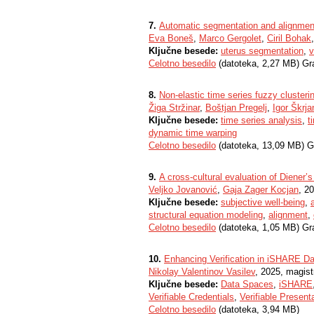
7.
Automatic segmentation and alignment
Eva Boneš
,
Marco Gergolet
,
Ciril Bohak
Ključne besede:
uterus segmentation
,
v
Celotno besedilo
(datoteka, 2,27 MB) Gr
8.
Non-elastic time series fuzzy clustering
Žiga Stržinar
,
Boštjan Pregelj
,
Igor Škrja
Ključne besede:
time series analysis
,
t
dynamic time warping
Celotno besedilo
(datoteka, 13,09 MB) G
9.
A cross-cultural evaluation of Diener’s
Veljko Jovanović
,
Gaja Zager Kocjan
, 2
Ključne besede:
subjective well-being
,
structural equation modeling
,
alignment
,
Celotno besedilo
(datoteka, 1,05 MB) Gr
10.
Enhancing Verification in iSHARE Da
Nikolay Valentinov Vasilev
, 2025, magist
Ključne besede:
Data Spaces
,
iSHARE
Verifiable Credentials
,
Verifiable Present
Celotno besedilo
(datoteka, 3,94 MB)