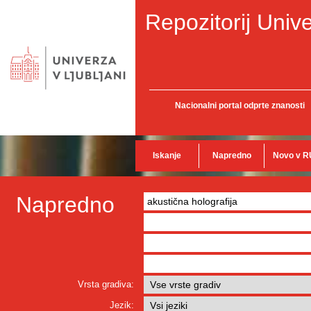
Repozitorij Unive
Nacionalni portal odprte znanosti
Iskanje
Napredno
Novo v R
Napredno
Vrsta gradiva:
Jezik: