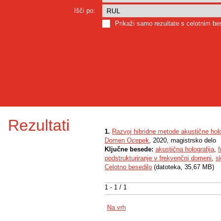
Išči po:
Prikaži samo rezultate s celotnim b
Rezultati
1.
Razvoj hibridne metode akustične holo
Domen Ocepek
, 2020, magistrsko delo
Ključne besede:
akustična holografija
,
podstrukturiranje v frekvenčni domeni
,
s
Celotno besedilo
(datoteka, 35,67 MB)
1 - 1 / 1
Na vrh